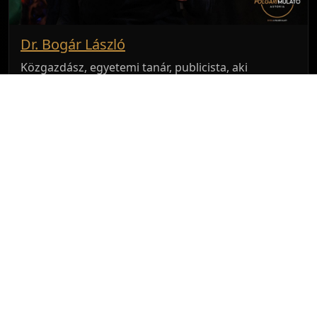
Dr. Bogár László
Közgazdász, egyetemi tanár, publicista, aki
rendszerkritikus elemzéseiről és geopolitikai-
társadalmi összefüggéseket vizsgáló előadásairól
ismert.