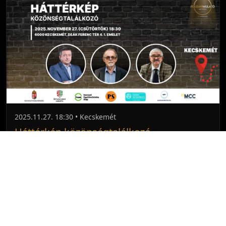
2025.11.27. 18:30 • Kecskemét
Háttérkép közönségtalálkozó
Előadóink:
Bayer Zsolt, Dr. Bogár László, Dr. Boros
Imre