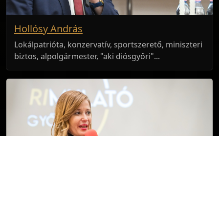
Hollósy András
Lokálpatrióta, konzervatív, sportszerető, miniszteri
biztos, alpolgármester, "aki diósgyőri"...