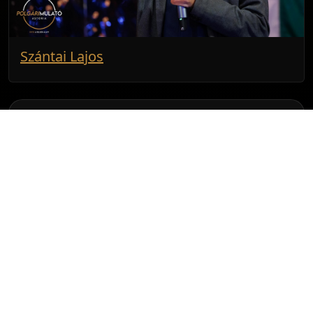
Szántai Lajos
Esemény infó
Időpont
2025. 11. 07. 17:30
Helyszín
Budapest - Astoria
Budapest
Kossuth Lajos u. 17.
Facebook esemény