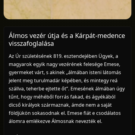
Álmos vezér útja és a Kárpát-medence
visszafoglalása
Az Úr születésének 819. esztendejében Ügyek, a
magyarok egyik nagy vezérének felesége Emese,
gyermeket várt, s akinek „álmában isteni látomás
jelent meg turulmadár képében, és mintegy reá
szállva, teherbe ejtette őt”. Emesének álmában úgy
tűnt, hogy méhéből forrás fakad, és ágyékából
dicső királyok származnak, ámde nem a saját
földjükön sokasodnak el. Emese fiát e csodálatos
álomra emlékezve Álmosnak nevezték el.