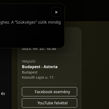
aptár
Blog
Előadóink
×
nghez. A “Szükséges” sütik mindig
Esemény infó
Időpont
2023. 09. 22. 18:30
Helyszín
Budapest - Astoria
Budapest
Kossuth Lajos u. 17.
Facebook esemény
 és
YouTube felvétel