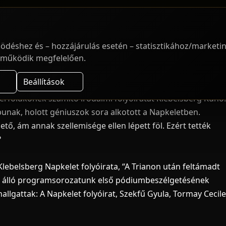
Következő események
Archív
N
ödéshez és – hozzájárulás esetén – statisztikához/marketi
m működik megfelelően.
g életművéből elhallgattak
Beállítások
érföldkőnek számító irodalmi folyóiratát Klebelsberg Kunó.
unak, holott géniuszok sora alkotott a Napkeletben.
tő, ám annak szellemisége ellen lépett föl. Ezért tették
?
Klebelsberg Napkelet folyóirata, “A Trianon után feltámadt
ől álló programsorozatunk első pódiumbeszélgetésének
allgattak: A Napkelet folyóirat, Szekfű Gyula, Tormay Cecile