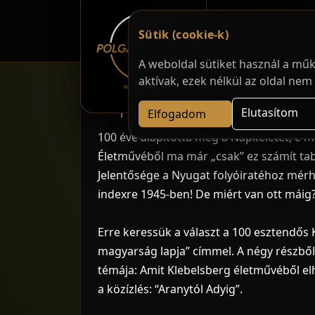
Sütik (cookie-k)
A weboldal sütiket használ a műk
aktívak, ezek nélkül az oldal ne
Napkelet - Amit Klebelsber
Elutasítom
Elfogadom
100 éve alapította meg a Napkeletet, e m
Életművéből ma már „csak” ez számít tab
Jelentősége a Nyugat folyóiratéhoz mérhe
indexre 1945-ben! De miért van ott máig
Erre keressük a választ a 100 esztendős 
magyarság lapja” címmel. A négy részb
témája: Amit Klebelsberg életművéből elh
a közízlés: “Aranytól Adyig”.