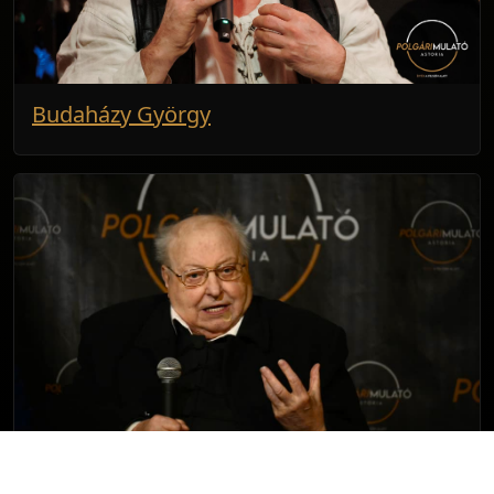
Budaházy György
Drábik János