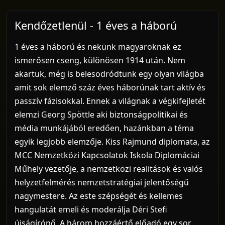
Kendőzetlenül - 1 éves a háború
1 éves a háború és nekünk magyaroknak ez
ismerősen cseng, különösen 1914 után. Nem
akartuk, még is belesodródtunk egy olyan világba
amit sok elemző száz éves háborúnak tart aktív és
passzív fázisokkal. Ennek a világnak a végkifejletét
elemzi Georg Spöttle aki biztonságpolitikai és
média munkájából eredően, hazánkban a téma
egyik legjobb elemzője. Kiss Rajmund diplomata, az
MCC Nemzetközi Kapcsolatok Iskola Diplomáciai
Műhely vezetője, a nemzetközi realitások és valós
helyzetfelmérés nemzetstratégiai jelentőségű
nagymestere. Az este szépségét és kellemes
hangulatát emeli és moderálja Déri Stefi
újságírónő. A három hozzáértő előadó egy sor