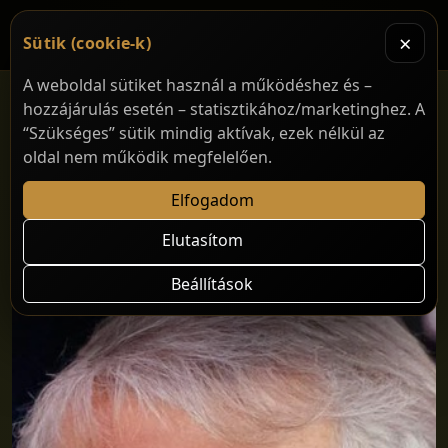
×
Sütik (cookie-k)
A weboldal sütiket használ a működéshez és –
hozzájárulás esetén – statisztikához/marketinghez. A
“Szükséges” sütik mindig aktívak, ezek nélkül az
oldal nem működik megfelelően.
Elfogadom
Elutasítom
Beállítások