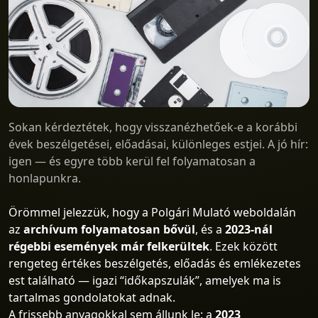
Sokan kérdeztétek, hogy visszanézhetőek-e a korábbi
évek beszélgetései, előadásai, különleges estjei. A jó hír:
igen — és egyre több kerül fel folyamatosan a
honlapunkra.
Örömmel jelezzük, hogy a Polgári Mulató weboldalán
az
archívum folyamatosan bővül
, és a
2023-nál
régebbi események már felkerültek
. Ezek között
rengeteg értékes beszélgetés, előadás és emlékezetes
est található — igazi “időkapszulák”, amelyek ma is
tartalmas gondolatokat adnak.
A frissebb anyagokkal sem állunk le: a
2023