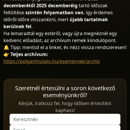
decemberétől 2025 decemberéig
tartó időszak
feltöltése
szintén folyamatban van
, így érdemes
időről időre visszanézni, mert
újabb tartalmak
kerülnek fel
.
Ha lemaradtál egy estéről, vagy újra megnéznél egy
kedvenc előadást, az archívum remek kiindulópont.
🔔 Tipp: mentsd el a linket, és nézz vissza rendszeresen!
👉
Teljes archívum:
https://polgarimulato.hu/esemenyek/archiv
Szeretnél értesülni a soron következő
eseményünkről?
Kérjük, iratkozz fel, hogy időben értesítést
kaphass!