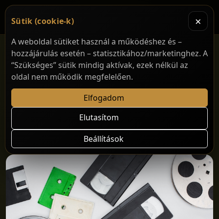
×
Sütik (cookie-k)
A weboldal sütiket használ a működéshez és –
hozzájárulás esetén – statisztikához/marketinghez. A
“Szükséges” sütik mindig aktívak, ezek nélkül az
oldal nem működik megfelelően.
Elfogadom
← vissza a bloghoz
Folyamatosan bővítjük a Polgári Mulató
Elutasítom
archívumát!
Beállítások
2026.03.02. • Polgári Mulató